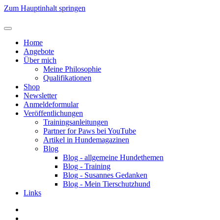
Zum Hauptinhalt springen
Home
Angebote
Über mich
Meine Philosophie
Qualifikationen
Shop
Newsletter
Anmeldeformular
Veröffentlichungen
Trainingsanleitungen
Partner for Paws bei YouTube
Artikel in Hundemagazinen
Blog
Blog - allgemeine Hundethemen
Blog - Training
Blog - Susannes Gedanken
Blog - Mein Tierschutzhund
Links