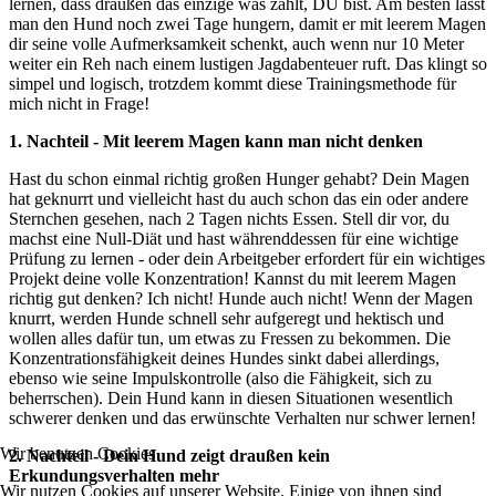
lernen, dass draußen das einzige was zählt, DU bist. Am besten lässt
man den Hund noch zwei Tage hungern, damit er mit leerem Magen
dir seine volle Aufmerksamkeit schenkt, auch wenn nur 10 Meter
weiter ein Reh nach einem lustigen Jagdabenteuer ruft. Das klingt so
simpel und logisch, trotzdem kommt diese Trainingsmethode für
mich nicht in Frage!
1. Nachteil - Mit leerem Magen kann man nicht denken
Hast du schon einmal richtig großen Hunger gehabt? Dein Magen
hat geknurrt und vielleicht hast du auch schon das ein oder andere
Sternchen gesehen, nach 2 Tagen nichts Essen. Stell dir vor, du
machst eine Null-Diät und hast währenddessen für eine wichtige
Prüfung zu lernen - oder dein Arbeitgeber erfordert für ein wichtiges
Projekt deine volle Konzentration! Kannst du mit leerem Magen
richtig gut denken? Ich nicht! Hunde auch nicht! Wenn der Magen
knurrt, werden Hunde schnell sehr aufgeregt und hektisch und
wollen alles dafür tun, um etwas zu Fressen zu bekommen. Die
Konzentrationsfähigkeit deines Hundes sinkt dabei allerdings,
ebenso wie seine Impulskontrolle (also die Fähigkeit, sich zu
beherrschen). Dein Hund kann in diesen Situationen wesentlich
schwerer denken und das erwünschte Verhalten nur schwer lernen!
Wir benutzen Cookies
2. Nachteil - Dein Hund zeigt draußen kein
Erkundungsverhalten mehr
Wir nutzen Cookies auf unserer Website. Einige von ihnen sind