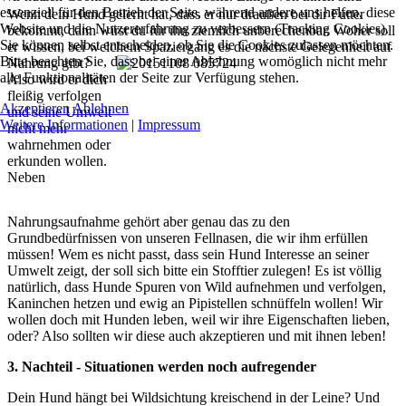
essenziell für den Betrieb der Seite, während andere uns helfen, diese
Wenn dein Hund gelernt hat, dass er nur draußen bei dir Futter
Website und die Nutzererfahrung zu verbessern (Tracking Cookies).
bekommt, dann wirst du für ihn ziemlich unberechenbar. Woher soll
Sie können selbst entscheiden, ob Sie die Cookies zulassen möchten.
er wissen, bei welchem
Spaziergang es die nächste Gelegenheit auf
Bitte beachten Sie, dass bei einer Ablehnung womöglich nicht mehr
Nahrung gibt?
alle Funktionalitäten der Seite zur Verfügung stehen.
Also wird er dich
fleißig verfolgen
Akzeptieren
Ablehnen
und seine Umwelt
Weitere Informationen
|
Impressum
nicht mehr
wahrnehmen oder
erkunden wollen.
Neben
Nahrungsaufnahme gehört aber genau das zu den
Grundbedürfnissen von unseren Fellnasen, die wir ihm erfüllen
müssen! Wem es nicht passt, dass sein Hund Interesse an seiner
Umwelt zeigt, der soll sich bitte ein Stofftier zulegen! Es ist völlig
natürlich, dass Hunde Spuren von Wild aufnehmen und verfolgen,
Kaninchen hetzen und ewig an Pipistellen schnüffeln wollen! Wir
wollen doch mit Hunden leben, weil wir ihre Eigenschaften lieben,
oder? Also sollten wir diese auch akzeptieren und mit ihnen leben!
3. Nachteil - Situationen werden noch aufregender
Dein Hund hängt bei Wildsichtung kreischend in der Leine? Und