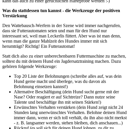
kann das auch zu einer geruchlichen Härteprobe werden :-)
Was du stattdessen tun kannst - die Werkzeuge der positiven
Verstärkung
Den Wattebausch-Werfern in der Szene wird immer nachgerufen,
dass sie Futterautomaten seien und man für den Hund nur
interessant sei, weil man Leckerlis füttert. Aber was ist man denn,
wenn man die ganze Mahlzeit des Hundes immer mit sich
herumträgt? Richtig! Ein Futterautomat!
Statt dich also zu einer unberechenbaren Futtermaschine zu machen,
solltest du mit deinem Hund ein Jagdersatztraining machen. Dazu
gehören folgende Werkzeuge:
Top 20 Liste der Belohnungen (schreibe alles auf, was dein
Hund gerne macht und überlege, was du davon als
Belohnung einsetzen kannst!)
Alternative Beschäftigung (dein Hund sucht gerne mit der
Nase? Oder reagiert er auf Sichtreize? Dann nutze seine
Talente und beschäftige ihn mit seinen Stärken!)
Erwünschtes Verhalten verstärken (dein Hund zeigt nicht 24
Stunden lang unerwünschtes Verhalten. Belohne deinen Hund
immer dann, wenn er sich toll verhält, du ihn also nicht merkst
- z. B. langsamer werden, stehen bleiben, dich anschauen...)
Rückruf (es soll sich für deinen Hund lohnen, zu dir zu