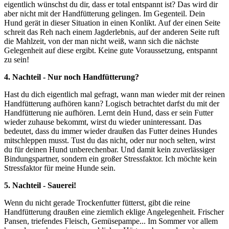
eigentlich wünschst du dir, dass er total entspannt ist? Das wird dir
aber nicht mit der Handfütterung gelingen. Im Gegenteil. Dein
Hund gerät in dieser Situation in einen Konlikt. Auf der einen Seite
schreit das Reh nach einem Jagderlebnis, auf der anderen Seite ruft
die Mahlzeit, von der man nicht weiß, wann sich die nächste
Gelegenheit auf diese ergibt. Keine gute Voraussetzung, entspannt
zu sein!
4. Nachteil - Nur noch Handfütterung?
Hast du dich eigentlich mal gefragt, wann man wieder mit der reinen
Handfütterung aufhören kann? Logisch betrachtet darfst du mit der
Handfütterung nie aufhören. Lernt dein Hund, dass er sein Futter
wieder zuhause bekommt, wirst du wieder uninteressant. Das
bedeutet, dass du immer wieder draußen das Futter deines Hundes
mitschleppen musst. Tust du das nicht, oder nur noch selten, wirst
du für deinen Hund unberechenbar. Und damit kein zuverlässiger
Bindungspartner, sondern ein großer Stressfaktor. Ich möchte kein
Stressfaktor für meine Hunde sein.
5. Nachteil - Sauerei!
Wenn du nicht gerade Trockenfutter fütterst, gibt die reine
Handfütterung draußen eine ziemlich eklige Angelegenheit. Frischer
Pansen, triefendes Fleisch, Gemüsepampe... Im Sommer vor allem