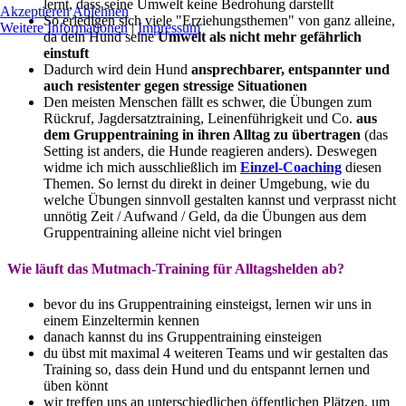
lernt, dass seine Umwelt keine Bedrohung darstellt
Akzeptieren
Ablehnen
So erledigen sich viele "Erziehungsthemen" von ganz alleine,
Weitere Informationen
|
Impressum
da dein Hund seine
Umwelt als nicht mehr gefährlich
einstuft
Dadurch wird dein Hund
ansprechbarer, entspannter und
auch resistenter gegen stressige Situationen
Den meisten Menschen fällt es schwer, die Übungen zum
Rückruf, Jagdersatztraining, Leinenführigkeit und Co.
aus
dem Gruppentraining in ihren Alltag zu übertragen
(das
Setting ist anders, die Hunde reagieren anders). Deswegen
widme ich mich ausschließlich im
Einzel-Coaching
diesen
Themen. So lernst du direkt in deiner Umgebung, wie du
welche Übungen sinnvoll gestalten kannst und verprasst nicht
unnötig Zeit / Aufwand / Geld, da die Übungen aus dem
Gruppentraining alleine nicht viel bringen
Wie läuft das Mutmach-Training für Alltagshelden ab?
bevor du ins Gruppentraining einsteigst, lernen wir uns in
einem Einzeltermin kennen
danach kannst du ins Gruppentraining einsteigen
du übst mit maximal 4 weiteren Teams und wir gestalten das
Training so, dass dein Hund und du entspannt lernen und
üben könnt
wir treffen uns an unterschiedlichen öffentlichen Plätzen, um