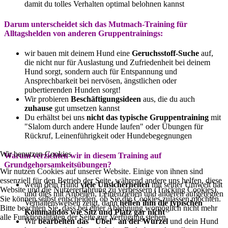
damit du tolles Verhalten optimal belohnen kannst
Darum unterscheidet sich das Mutmach-Training für
Alltagshelden von anderen Gruppentrainings:
wir bauen mit deinem Hund eine
Geruchsstoff-Suche
auf,
die nicht nur für Auslastung und Zufriedenheit bei deinem
Hund sorgt, sondern auch für Entspannung und
Ansprechbarkeit bei nervösen, ängstlichen oder
pubertierenden Hunden sorgt!
Wir probieren
Beschäftigungsideen
aus, die du auch
zuhause
gut umsetzen kannst
Du erhältst bei uns
nicht das typische Gruppentraining
mit
"Slalom durch andere Hunde laufen" oder Übungen für
Rückruf, Leinenführigkeit oder Hundebegegnungen
Wir benutzen Cookies
Warum verzichten wir in diesem Training auf
Grundgehorsamkeitsübungen?
Wir nutzen Cookies auf unserer Website. Einige von ihnen sind
essenziell für den Betrieb der Seite, während andere uns helfen, diese
wenn dein Hund
viele Unsicherheiten
mit seiner Umwelt hat
Website und die Nutzererfahrung zu verbessern (Tracking Cookies).
und dies mit Anbellen, Leinenziehen und anderen aufgeregten
Sie können selbst entscheiden, ob Sie die Cookies zulassen möchten.
Verhaltensweisen zeigt, dann
helfen ihm die typischen
Bitte beachten Sie, dass bei einer Ablehnung womöglich nicht mehr
Kommandos wie Sitz und Platz gar nicht
alle Funktionalitäten der Seite zur Verfügung stehen.
Wir
bearbeiten das "Übel" an der Wurzel
und dein Hund