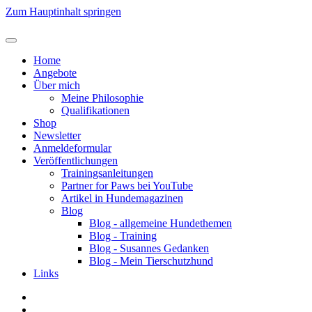
Zum Hauptinhalt springen
Home
Angebote
Über mich
Meine Philosophie
Qualifikationen
Shop
Newsletter
Anmeldeformular
Veröffentlichungen
Trainingsanleitungen
Partner for Paws bei YouTube
Artikel in Hundemagazinen
Blog
Blog - allgemeine Hundethemen
Blog - Training
Blog - Susannes Gedanken
Blog - Mein Tierschutzhund
Links