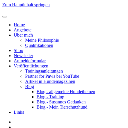
Zum Hauptinhalt springen
Home
Angebote
Über mich
Meine Philosophie
Qualifikationen
Shop
Newsletter
Anmeldeformular
Veröffentlichungen
Trainingsanleitungen
Partner for Paws bei YouTube
Artikel in Hundemagazinen
Blog
Blog - allgemeine Hundethemen
Blog - Training
Blog - Susannes Gedanken
Blog - Mein Tierschutzhund
Links