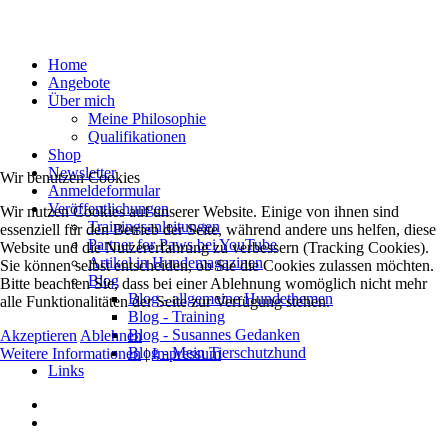
Home
Angebote
Über mich
Meine Philosophie
Qualifikationen
Shop
Newsletter
Wir benutzen Cookies
Anmeldeformular
Veröffentlichungen
Wir nutzen Cookies auf unserer Website. Einige von ihnen sind
Trainingsanleitungen
essenziell für den Betrieb der Seite, während andere uns helfen, diese
Partner for Paws bei YouTube
Website und die Nutzererfahrung zu verbessern (Tracking Cookies).
Artikel in Hundemagazinen
Sie können selbst entscheiden, ob Sie die Cookies zulassen möchten.
Blog
Bitte beachten Sie, dass bei einer Ablehnung womöglich nicht mehr
Blog - allgemeine Hundethemen
alle Funktionalitäten der Seite zur Verfügung stehen.
Blog - Training
Blog - Susannes Gedanken
Akzeptieren
Ablehnen
Blog - Mein Tierschutzhund
Weitere Informationen
|
Impressum
Links